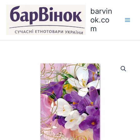
Skip
barvin
to
ok.co
content
m
E-
3296
quantity