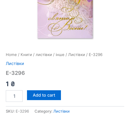
Home
/
Книги / листівки / інше
/
Листівки
/ E-3296
Листівки
E-3296
1
₴
Add to cart
SKU:
E-3296
Category:
Листівки