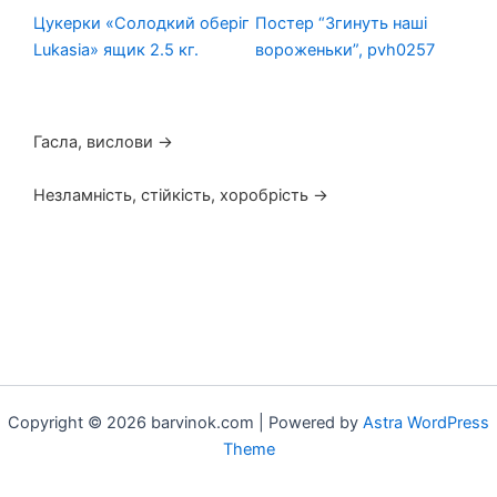
Цукерки «Солодкий оберіг
Постер “Згинуть наші
Ма
Lukasia» ящик 2.5 кг.
вороженьки”, pvh0257
Па
Гасла, вислови →
Незламність, стійкість, хоробрість →
Copyright © 2026 barvinok.com | Powered by
Astra WordPress
Theme