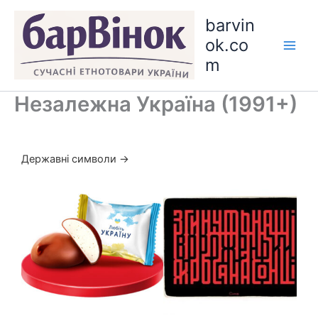
Skip
barvin
to
ok.co
content
m
Незалежна Україна (1991+)
Державні символи →