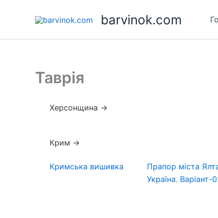
Skip
barvinok.com
to
Г
content
Таврія
Херсонщина →
Крим →
Кримська вишивка
Прапор міста Ялта
Україна. Варіант-0