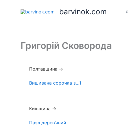
Skip
barvinok.com
to
Г
content
Григорій Сковорода
Полтавщина →
Вишивана сорочка з…1
Київщина →
Пазл дерев’яний