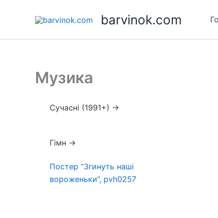
Skip
barvinok.com
to
Г
content
Музика
Сучасні (1991+) →
Гімн →
Постер “Згинуть наші
вороженьки”, pvh0257