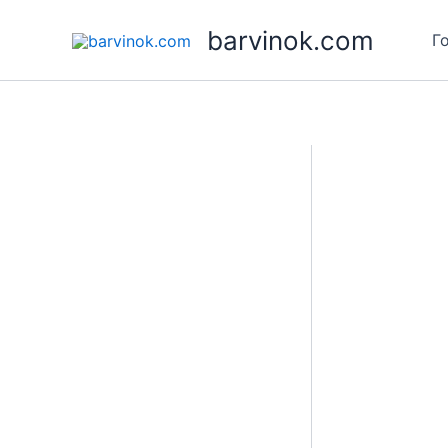
Skip
barvinok.com
to
Г
content