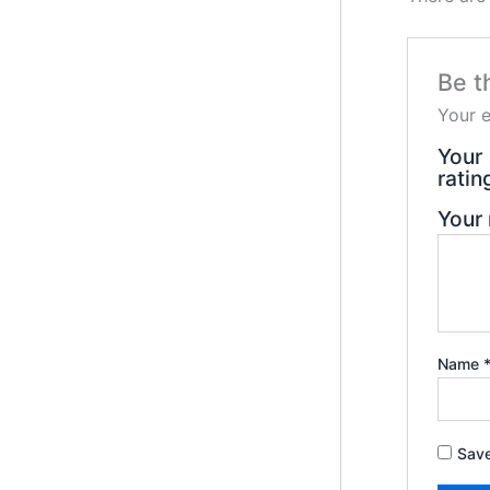
Be t
Your e
Your
rati
Your
Name
Save