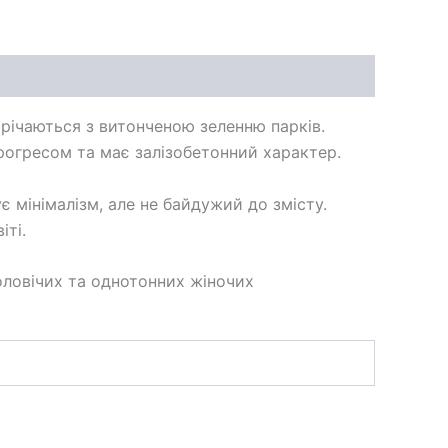
трічаються з витонченою зеленню парків.
прогресом та має залізобетонний характер.
є мінімалізм, але не байдужий до змісту.
іті.
оловічих та однотонних жіночих