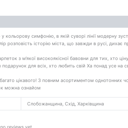
on
Additional information
Reviews (0)
у кольорову симфонію, в якій суворі лінії модерну зус
ір розповість історію міста, що завжди в русі, дихає 
рпеток з м’якої високоякісної бавовни для тих, хто ціну
 подарунок для всіх, хто любить свій Ха понад усе на св
 багато цікавого! З повним асортиментом однотонних ч
к можна ознайом
Слобожанщина, Схід, Харківщина
 no reviews yet.