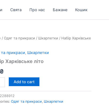
и
Свята
Про нас
Бажане
Кошик
e
/
Одяг та прикраси
/
Шкарпетки
/ Набір Харківське
вське
ity
 та прикраси
,
Шкарпетки
ір Харківське літо
₴
Add to cart
2288912
ories:
Одяг та прикраси
,
Шкарпетки