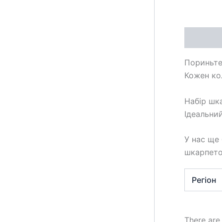
Descripti
Пориньте 
Кожен кол
Набір шка
Ідеальний
У нас ще
шкарпето
Регіон
There are