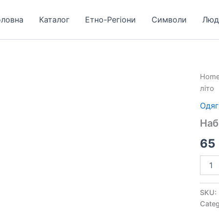
оловна
Каталог
Етно-Регіони
Символи
Люд
Набір
Hom
Харкі
літо
літо
quant
Одяг
Наб
65
SKU:
Categ