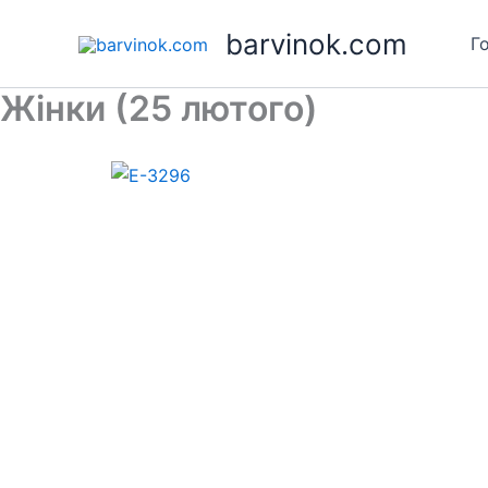
Skip
barvinok.com
to
Г
content
Жінки (25 лютого)