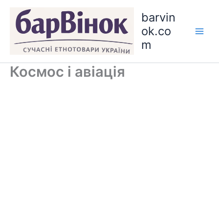
Skip
barvin
to
ok.co
content
m
Космос і авіація