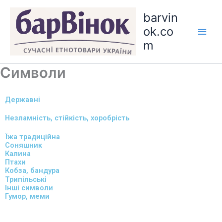
Skip
barvin
to
ok.co
content
m
Символи
Державні
Незламність, стійкість, хоробрість
Їжа традиційна
Соняшник
Калина
Птахи
Кобза, бандура
Трипільські
Інші символи
Гумор, меми